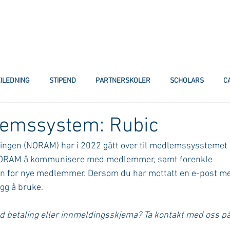
EILEDNING
STIPEND
PARTNERSKOLER
SCHOLARS
C
lemssystem: Rubic
ngen (NORAM) har i 2022 gått over til medlemssysstemet 
r NORAM å kommunisere med medlemmer, samt forenkle 
 for nye medlemmer. Dersom du har mottatt en e-post me
gg å bruke. 
 betaling eller innmeldingsskjema? Ta kontakt med oss på