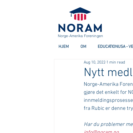
Norge-Amerika Foreningen
HJEM
OM
EDUCATIONUSA - V
Aug 10, 2022
1 min read
Nytt med
Norge-Amerika Foreni
gjøre det enkelt fo
innmeldingsprosessen
fra Rubic er denne try
Har du problemer med
info@noram.no.