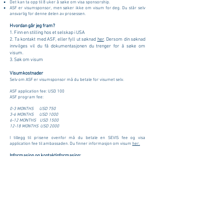
Det kan ta opp til 8 uker å søke om visa sponsorship.
ASF er visumsponsor, men søker ikke om visum for deg. Du står selv
ansvarlig for denne delen av prosessen.
Hvordan går jeg fram?
1. Finn en stilling hos et selskap i USA
2. Ta kontakt med ASF, eller fyll ut søknad
her
. Dersom din søknad
innvilges vil du få dokumentasjonen du trenger for å søke om
visum.
3. Søk om visum
Visumkostnader
Selv om ASF er visumsponsor må du betale for visumet selv.
ASF application fee: USD 100
ASF program fee:
0-3 MONTHS USD 750
3-6 MONTHS USD 1000
6-12 MONTHS USD 1500
12-18 MONTHS USD 2000
I tillegg til prisene ovenfor må du betale en SEVIS fee og visa
application fee til ambassaden. Du finner informasjon om visum
her.
Informasjon og kontaktinformasjon:
Informasjon og søknad finner du her:
The Exchange Visitor (J Visa)
Program
Kontakt the American-Scandinavian Foundation:
apply@amscan.org
Norge-Amerika Foreningen (NORAM)
Bli medlem
Rådhusgata 23B
Bli støttespiller
0158 Oslo
Søk om stipend
+47 23 35 71 60
Kontakt oss
info@noram.no