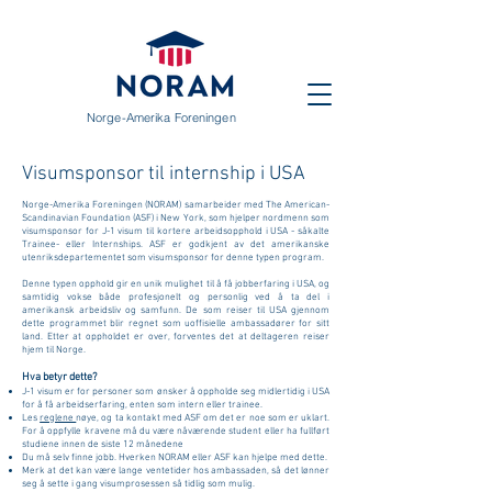
Norge-Amerika Foreningen
Visumsponsor til internship i USA
N
orge-Amerika Foreningen (NORAM) samarbeider med The American-
Scandinavian Foundation (ASF) i New York, som hjelper nordmenn som
visumsponsor for J-1 visum til kortere arbeidsopphold i USA - såkalte
Trainee- eller Internships. ASF er godkjent av det amerikanske
utenriksdepartementet som visumsponsor for denne typen program.
Denne typen opphold gir en unik mulighet til å få jobberfaring i USA, og
samtidig vokse både profesjonelt og personlig ved å ta del i
amerikansk arbeidsliv og samfunn.
De som reiser til USA gjennom
dette programmet blir regnet som uoffisielle ambassadører for sitt
land. Etter at oppholdet er over, forventes det at deltageren reiser
hjem til Norge.
Hva betyr dette?
J-1 visum er for personer som ønsker å oppholde seg midlertidig i USA
for å få arbeidserfaring, enten som intern eller trainee.
Les
reglene
nøye, og ta kontakt med ASF om det er noe som er uklart.
For å oppfylle kravene må du være nåværende student eller ha fullført
studiene innen de siste 12 månedene
Du må selv finne jobb. Hverken NORAM eller ASF kan hjelpe med dette.
Merk at det kan være lange ventetider hos ambassaden, så det lønner
seg å sette i gang visumprosessen så tidlig som mulig.