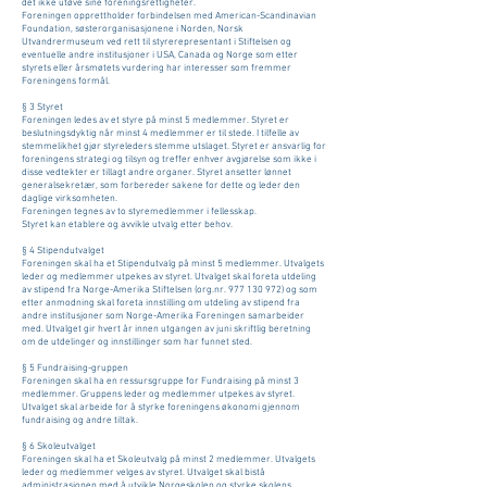
det ikke utøve sine foreningsrettigheter.
Foreningen opprettholder forbindelsen med American-Scandinavian
Foundation, søsterorganisasjonene i Norden, Norsk
Utvandrermuseum ved rett til styrerepresentant i Stiftelsen og
eventuelle andre institusjoner i USA, Canada og Norge som etter
styrets eller årsmøtets vurdering har interesser som fremmer
Foreningens formål.
§ 3 Styret
Foreningen ledes av et styre på minst 5 medlemmer. Styret er
beslutningsdyktig når minst 4 medlemmer er til stede. I tilfelle av
stemmelikhet gjør styreleders stemme utslaget. Styret er ansvarlig for
foreningens strategi og tilsyn og treffer enhver avgjørelse som ikke i
disse vedtekter er tillagt andre organer. Styret ansetter lønnet
generalsekretær, som forbereder sakene for dette og leder den
daglige virksomheten.
Foreningen tegnes av to styremedlemmer i fellesskap.
Styret kan etablere og avvikle utvalg etter behov.
§ 4 Stipendutvalget
Foreningen skal ha et Stipendutvalg på minst 5 medlemmer. Utvalgets
leder og medlemmer utpekes av styret. Utvalget skal foreta utdeling
av stipend fra Norge-Amerika Stiftelsen (org.nr. 977 130 972) og som
etter anmodning skal foreta innstilling om utdeling av stipend fra
andre institusjoner som Norge-Amerika Foreningen samarbeider
med. Utvalget gir hvert år innen utgangen av juni skriftlig beretning
om de utdelinger og innstillinger som har funnet sted.
§ 5 Fundraising-gruppen
Foreningen skal ha en ressursgruppe for Fundraising på minst 3
medlemmer. Gruppens leder og medlemmer utpekes av styret.
Utvalget skal arbeide for å styrke foreningens økonomi gjennom
fundraising og andre tiltak.
§ 6 Skoleutvalget
Foreningen skal ha et Skoleutvalg på minst 2 medlemmer. Utvalgets
leder og medlemmer velges av styret. Utvalget skal bistå
administrasjonen med å utvikle Norgeskolen og styrke skolens