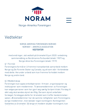
Norge-Amerika Foreningen
Vedtekter
NORGE-AMERIKA FORENINGEN (NORAM)
NORWAY – AMERICA ASSOCIATION
VEDTEKTER
med endringer, sist vedtatt på årsmøtet 8.juni 2020 i anledning
sammenslåing av Nordmanns-Forbundet (etabl. 1907) og
Norge-Amerika Foreningen (etabl. 1919)
§ 1 Formål
Foreningens formål er å fremme transatlantisk samarbeid mellom
Norge og De Forente Stater og Canada, og alt som står i forbindelse
med dette. Herunder arbeid som kan fremme forholdet mellom
Norge og andre land.
§ 2 Medlemskap
Foreningen kan oppta enkeltpersoner, firmaer, organisasjoner og
institusjoner som medlemmer. Til æresmedlemmer av Foreningen
kan velges personer som har gjort seg særlig fortjent til det. Forslag til
slikt valg skal sendes styret skriftlig. Dersom styret anbefaler
forslaget, forelegges dette for årsmøtet som treffer bestemmelse i
saken. Æresmedlemmer har de samme rettigheter som Foreningens
øvrige medlemmer, men betaler ingen kontingent. Kontingenten
fastsettes av årsmøtet. Så lenge et medlem skylder kontingent, kan