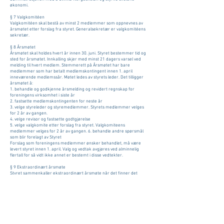
økonomi.
§ 7 Valgkomitéen
Valgkomitéen skal bestå av minst 2 medlemmer som oppnevnes av
årsmøtet etter forslag fra styret. Generalsekretær er valgkomitéens
sekretær.
§ 8 Årsmøtet
Årsmøtet skal holdes hvert år innen 30. juni. Styret bestemmer tid og
sted for årsmøtet. Innkalling skjer med minst 21 dagers varsel ved
melding til hvert medlem. Stemmerett på Årsmøtet har bare
medlemmer som har betalt medlemskontingent innen 1. april
inneværende medlemssår. Møtet ledes av styrets leder. Det tilligger
årsmøtet å:
1. behandle og godkjenne årsmelding og revidert regnskap for
foreningens virksomhet i siste år
2. fastsette medlemskontingenten for neste år
3. velge styreleder og styremedlemmer. Styrets medlemmer velges
for 2 år av gangen.
4. velge revisor og fastsette godtgjørelse
5. velge valgkomite etter forslag fra styret. Valgkomiteens
medlemmer velges for 2 år av gangen. 6. behandle andre spørsmål
som blir forelagt av Styret
Forslag som foreningens medlemmer ønsker behandlet, må være
levert styret innen 1. april. Valg og vedtak avgjøres ved alminnelig
flertall for så vidt ikke annet er bestemt i disse vedtekter.
§ 9 Ekstraordinært årsmøte
Styret sammenkaller ekstraordinært årsmøte når det finner det
nødvendig eller når 1/10 av foreningens medlemmer skriftlig krever
det. Det innkalles som i § 7 bestemt og kan bare behandle de saker
som har vært nevnt i innkallingen.
§ 10 Vedtektsendringer
Forslag til endring i foreningens vedtekter kan fremmes av styret på
egen hånd og av medlemmene. Forslag fra medlemmer skal sendes
skriftlig til foreningens styre og fremlegges av dette. Vedtekter kan