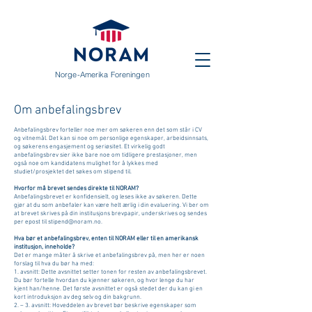
Norge-Amerika Foreningen
Om anbefalingsbrev
Anbefalingsbrev forteller noe mer om søkeren enn det som står i CV
og vitnemål. Det kan si noe om personlige egenskaper, arbeidsinnsats,
og søkerens engasjement og seriøsitet. Et virkelig godt
anbefalingsbrev sier ikke bare noe om tidligere prestasjoner, men
også noe om kandidatens mulighet for å lykkes med
studiet/prosjektet det søkes om stipend til.
Hvorfor må brevet sendes direkte til NORAM?
Anbefalingsbrevet er konfidensielt, og leses ikke av søkeren. Dette
gjør at du som anbefaler kan være helt ærlig i din evaluering. Vi ber om
at brevet skrives på din institusjons brevpapir, underskrives og sendes
per epost til stipend@noram.no.
Hva bør et anbefalingsbrev, enten til NORAM eller til en amerikansk
institusjon, inneholde?
Det er mange måter å skrive et anbefalingsbrev på, men her er noen
forslag til hva du bør ha med:
1. avsnitt: Dette avsnittet setter tonen for resten av anbefalingsbrevet.
Du bør fortelle hvordan du kjenner søkeren, og hvor lenge du har
kjent han/henne. Det første avsnittet er også stedet der du kan gi en
kort introduksjon av deg selv og din bakgrunn.
2. – 3. avsnitt: Hoveddelen av brevet bør beskrive egenskaper som