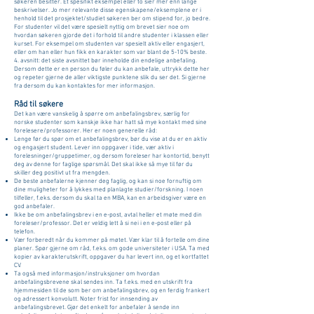
søkeren besitter. Et spesifikt eksempel eller to sier mer enn lange
beskrivelser. Jo mer relevante disse egenskapene/eksemplene er i
henhold til det prosjektet/studiet søkeren ber om stipend for, jo bedre.
For studenter vil det være spesielt nyttig om brevet sier noe om
hvordan søkeren gjorde det i forhold til andre studenter i klassen eller
kurset. For eksempel om studenten var spesielt aktiv eller engasjert,
eller om han eller hun fikk en karakter som var blant de 5-10% beste.
4. avsnitt: det siste avsnittet bør inneholde din endelige anbefaling.
Dersom dette er en person du føler du kan anbefale, uttrykk dette her
og repeter gjerne de aller viktigste punktene slik du ser det. Si gjerne
fra dersom du kan kontaktes for mer informasjon.
Råd til søkere
Det kan være vanskelig å spørre om anbefalingsbrev, særlig for
norske studenter som kanskje ikke har hatt så mye kontakt med sine
forelesere/professorer. Her er noen generelle råd:
Lenge før du spør om et anbefalingsbrev, bør du vise at du er en aktiv
og engasjert student. Lever inn oppgaver i tide, vær aktiv i
forelesninger/gruppetimer, og dersom foreleser har kontortid, benytt
deg av denne for faglige spørsmål. Det skal ikke så mye til før du
skiller deg positivt ut fra mengden.
De beste anbefalerne kjenner deg faglig, og kan si noe fornuftig om
dine muligheter for å lykkes med planlagte studier/forskning. I noen
tilfeller, f.eks. dersom du skal ta en MBA, kan en arbeidsgiver være en
god anbefaler.
Ikke be om anbefalingsbrev i en e-post, avtal heller et møte med din
foreleser/professor. Det er veldig lett å si nei i en e-post eller på
telefon.
Vær forberedt når du kommer på møtet. Vær klar til å fortelle om dine
planer. Spør gjerne om råd, f.eks. om gode universiteter i USA. Ta med
kopier av karakterutskrift, oppgaver du har levert inn, og et kortfattet
CV.
Ta også med informasjon/instruksjoner om hvordan
anbefalingsbrevene skal sendes inn. Ta f.eks. med en utskrift fra
hjemmesiden til de som ber om anbefalingsbrev, og en ferdig frankert
og adressert konvolutt. Noter frist for innsending av
anbefalingsbrevet. Gjør det enkelt for anbefaler å sende inn