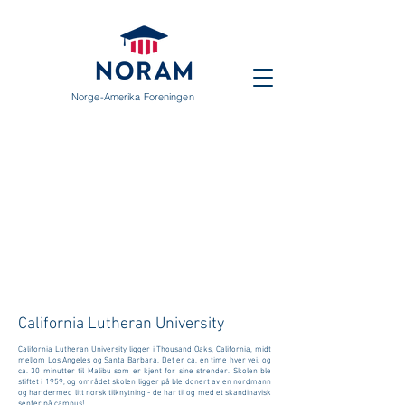
Norge-Amerika Foreningen
California Lutheran University
California Lutheran University
ligger i Thousand Oaks, California, midt
mellom Los Angeles og Santa Barbara. Det er ca. en time hver vei, og
ca. 30 minutter til Malibu som er kjent for sine strender. Skolen ble
stiftet i 1959, og området skolen ligger på ble donert av en nordmann
og har dermed litt norsk tilknytning - de har til og med et skandinavisk
senter på campus!