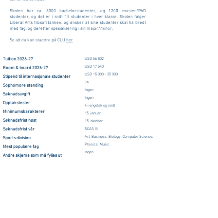
Skolen har ca. 3000 bachelorstudenter, og 1200 master/PhD
studenter, og det er i snitt 15 studenter i hver klasse. Skolen følger
Liberal Arts filosofi tanken, og ønsker at sine studenter skal ha bredt
med fag, og deretter spesialisering i sin major/minor.
Se alt du kan studere på CLU
her
Tuition 2026-27
USD 56 802
USD 17 540
Room & board 2026-27
USD
15 000 - 35 000
Stipend til internasjonale studenter
Ja
Sophomore standing
Ingen
Søknadsavgift
Ingen
Opptakstester
4 i engelsk og snitt
Minimumskarakterer
15. januar
Søknadsfrist høst
15. oktober
Søknadsfrist vår
NCAA III
Art, Business, Biology, Computer Science,
Sports division
Physics, Music
Mest populære fag
Ingen
Andre skjema som må fylles ut