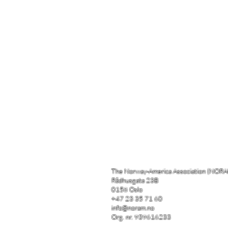
The Norway-America Association (NOR
Rådhusgata 23B
0158 Oslo
+47 23 35 71 60
info@noram.no
Org. nr. 939616233