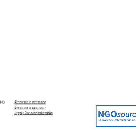
AM)
Become a member
Become a sponsor
Apply for a scholarship
Contact us