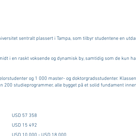
versitet sentralt plassert i Tampa, som tilbyr studentene en utda
t i en raskt voksende og dynamisk by, samtidig som de kun har en
elorstudenter og 1 000 master- og doktorgradsstudenter. Klasse
nn 200 studieprogrammer, alle bygget på et solid fundament innen l
USD 57 358
USD 15 492
USD 10 000 - USD 18 000