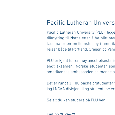
Pacific Lutheran Univers
Pacific Lutheran University (PLU) ligg
tilknytting til Norge etter å ha blitt
Tacoma er en mellomstor by i amerika
reiser både til Portland, Oregon og Van
PLU er kjent for en høy ansettelsestati
endt eksamen. Norske studenter som 
amerikanske ambassaden og mange andr
Det er rundt 3 100 bachelorstudenter v
lag i NCAA divisjon III og studentene er 
Se alt du kan studere på PLU
her
Tuition 2026-27