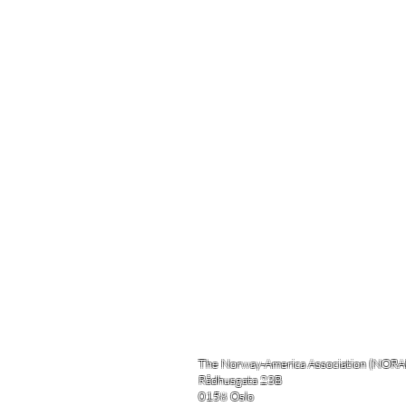
The Norway-America Association (NOR
Rådhusgata 23B
0158 Oslo