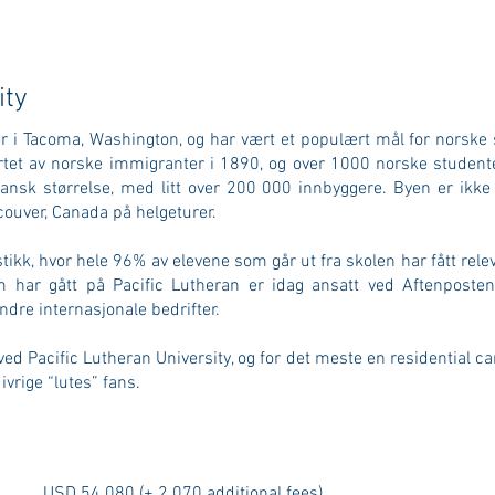
ity
er i Tacoma, Washington, og har vært et populært mål for norske 
 startet av norske immigranter i 1890, og over 1000 norske studen
nsk størrelse, med litt over 200 000 innbyggere. Byen er ikke l
couver, Canada på helgeturer.
stikk, hvor hele 96% av elevene som går ut fra skolen har fått re
har gått på Pacific Lutheran er idag ansatt ved Aftenposten, 
e internasjonale bedrifter.
ed Pacific Lutheran University, og for det meste en residential 
ivrige “lutes” fans.
USD 54 080 (+ 2 070 additional fees)