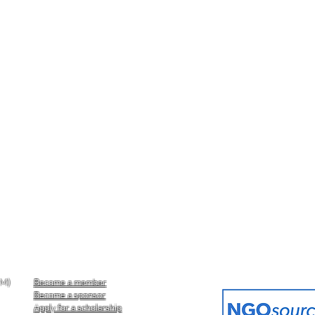
AM)
Become a member
Become a sponsor
Apply for a scholarship