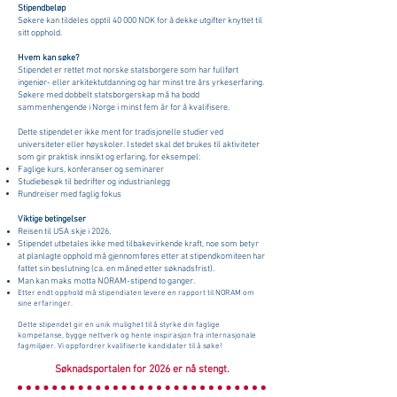
Stipendbeløp
Søkere kan tildeles opptil 40 000 NOK for å dekke utgifter knyttet til
sitt opphold.
Hvem kan søke?
Stipendet er rettet mot norske statsborgere som har fullført
ingeniør- eller arkitektutdanning og har minst tre års yrkeserfaring.
Søkere med dobbelt statsborgerskap må ha bodd
sammenhengende i Norge i minst fem år for å kvalifisere.
Dette stipendet er ikke ment for tradisjonelle studier ved
universiteter eller høyskoler. I stedet skal det brukes til aktiviteter
som gir praktisk innsikt og erfaring, for eksempel:
Faglige kurs, konferanser og seminarer
Studiebesøk til bedrifter og industrianlegg
Rundreiser med faglig fokus
Viktige betingelser
Reisen til USA skje i 2026.
Stipendet utbetales ikke med tilbakevirkende kraft, noe som betyr
at planlagte opphold må gjennomføres etter at stipendkomiteen har
fattet sin beslutning (ca. en måned etter søknadsfrist).
Man kan maks motta NORAM-stipend to ganger.
Etter endt opphold må stipendiaten levere en rapport til NORAM om
sine erfaringer.
Dette stipendet gir en unik mulighet til å styrke din faglige
kompetanse, bygge nettverk og hente inspirasjon fra internasjonale
fagmiljøer. Vi oppfordrer kvalifiserte kandidater til å søke!
Søknadsportalen for 2026 er nå stengt.