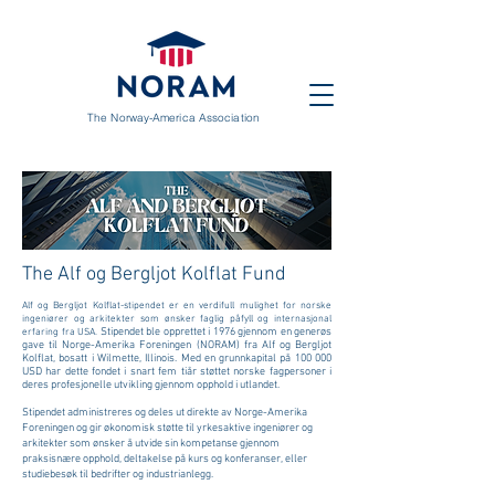
The Norway-America Association
The Alf og Bergljot Kolflat Fund
Alf og Bergljot Kolflat-stipendet er en verdifull mulighet for norske
ingeniører og arkitekter som ønsker faglig påfyll og internasjonal
Stipendet ble opprettet i 1976 gjennom en generøs
erfaring fra USA.
gave til Norge-Amerika Foreningen (NORAM) fra Alf og Bergljot
Kolflat, bosatt i Wilmette, Illinois. Med en grunnkapital på 100 000
USD har dette fondet i snart fem tiår støttet norske fagpersoner i
deres profesjonelle utvikling gjennom opphold i utlandet
.
Stipendet administreres og deles ut direkte av Norge-Amerika
Foreningen og gir økonomisk støtte til yrkesaktive ingeniører og
arkitekter som ønsker å utvide sin kompetanse gjennom
praksisnære opphold, deltakelse på kurs og konferanser, eller
studiebesøk til bedrifter og industrianlegg.